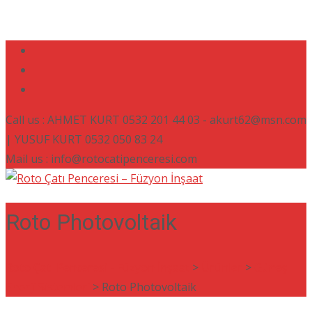
Call us : AHMET KURT 0532 201 44 03 - akurt62@msn.com
| YUSUF KURT 0532 050 83 24
Mail us : info@rotocatipenceresi.com
Roto Photovoltaik
Roto Çatı Penceresi - Füzyon İnşaat
>
Ürünler
>
Güneş
Enerji Sistemleri
>
Roto Photovoltaik