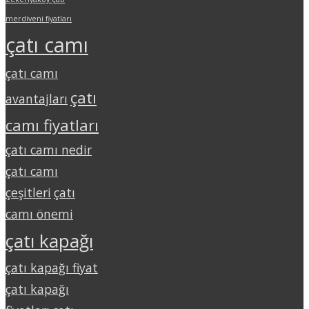
merdiveni fiyatları
çatı camı
çatı camı
çatı
avantajları
camı fiyatları
çatı camı nedir
çatı camı
çeşitleri
çatı
camı önemi
çatı kapağı
çatı kapağı fiyat
çatı kapağı