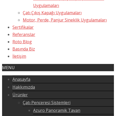
Uygulamaları
Çatı Çıkış Kapağı Uygulamaları
Motor, Perde, Panjur Sineklik Uygulamaları
Sertifikalar
Referanslar
Roto Blog
Basında Biz
İletişim
MENU
Anasayfa
Hakkımızda
Ürünler
Çatı Penceresi Sistemleri
Azuro Panoramik Tavan