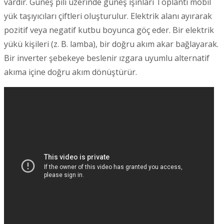
vardır. Güneş pili üzerinde güneş ışınları Toplantı mobil
yük taşıyıcıları çiftleri oluşturulur. Elektrik alanı ayırarak
pozitif veya negatif kutbu boyunca göç eder. Bir elektrik
yükü kişileri (z. B. lamba), bir doğru akım akar bağlayarak.
Bir inverter şebekeye beslenir ızgara uyumlu alternatif
akıma içine doğru akım dönüştürür.