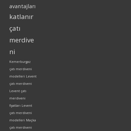
avantajları
katlanır
çatı
merdive
ni
Kemerburgaz
çatı merdiveni
modelleri
Levent
çatı merdiveni
Levent çatı
merdiveni
fiyatları
Levent
çatı merdiveni
modelleri
Maçka
çatı merdiveni