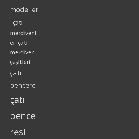
modeller
i
çatı
merdivenl
eri
çatı
merdiven
çeşitleri
çatı
pencere
çatı
pence
resi