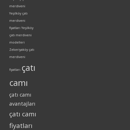
merdiveni
Yeşilköy çatı
merdiveni
fiyatları
Yeşilköy
çatı merdiveni
modelleri
Zekeriyaköy çatı
merdiveni
çatı
fiyatları
camı
çatı camı
avantajları
çatı camı
fiyatları