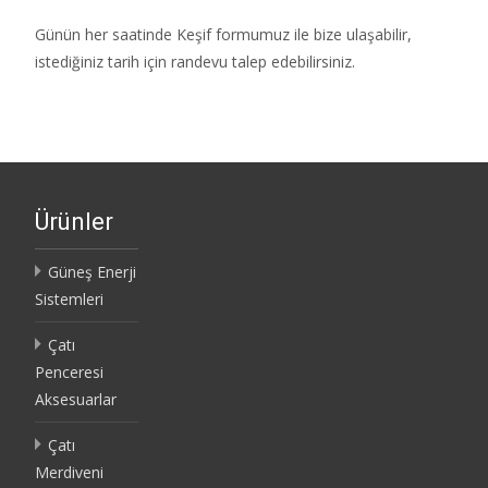
Günün her saatinde Keşif formumuz ile bize ulaşabilir,
istediğiniz tarih için randevu talep edebilirsiniz.
Ürünler
Güneş Enerji
Sistemleri
Çatı
Penceresi
Aksesuarlar
Çatı
Merdiveni