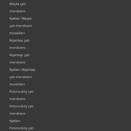
Maçka çatı
merdiveni
fiyatları
Maçka
çatı merdiveni
modelleri
Nişantaşı çatı
merdiveni
Nişantaşı çatı
merdiveni
fiyatları
Nişantaşı
çatı merdiveni
modelleri
Polonozköy çatı
merdiveni
Polonozköy çatı
merdiveni
fiyatları
Polonozköy çatı