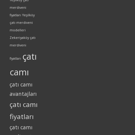
merdiveni
fiyatları
Yeşilköy
çatı merdiveni
modelleri
Zekeriyaköy çatı
merdiveni
çatı
fiyatları
camı
çatı camı
avantajları
çatı camı
fiyatları
çatı camı