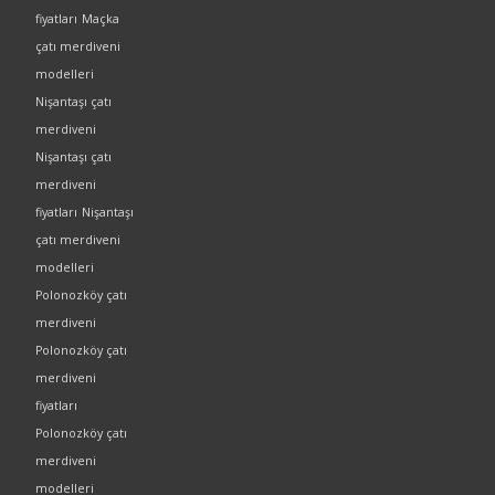
fiyatları
Maçka
çatı merdiveni
modelleri
Nişantaşı çatı
merdiveni
Nişantaşı çatı
merdiveni
fiyatları
Nişantaşı
çatı merdiveni
modelleri
Polonozköy çatı
merdiveni
Polonozköy çatı
merdiveni
fiyatları
Polonozköy çatı
merdiveni
modelleri