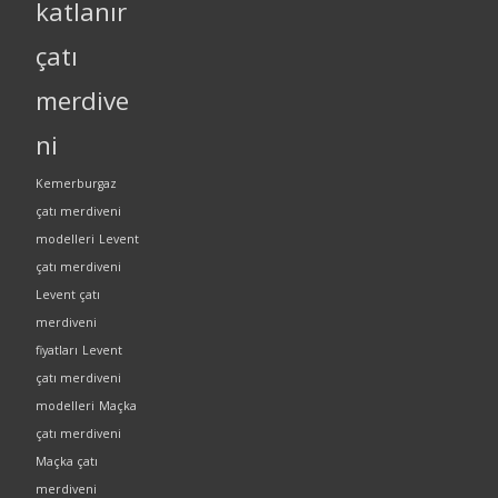
katlanır
çatı
merdive
ni
Kemerburgaz
çatı merdiveni
modelleri
Levent
çatı merdiveni
Levent çatı
merdiveni
fiyatları
Levent
çatı merdiveni
modelleri
Maçka
çatı merdiveni
Maçka çatı
merdiveni