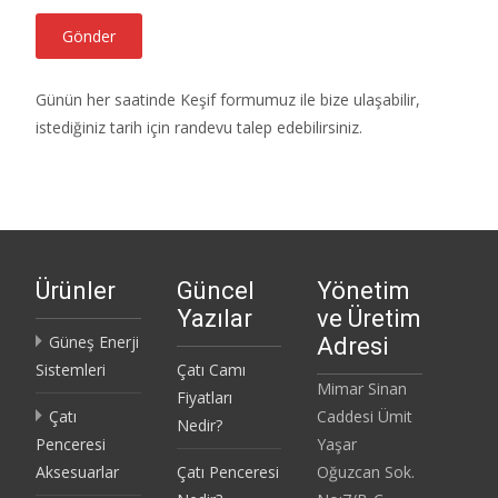
Günün her saatinde Keşif formumuz ile bize ulaşabilir,
istediğiniz tarih için randevu talep edebilirsiniz.
Ürünler
Güncel
Yönetim
Yazılar
ve Üretim
Güneş Enerji
Adresi
Sistemleri
Çatı Camı
Mimar Sinan
Fiyatları
Çatı
Caddesi Ümit
Nedir?
Penceresi
Yaşar
Aksesuarlar
Çatı Penceresi
Oğuzcan Sok.