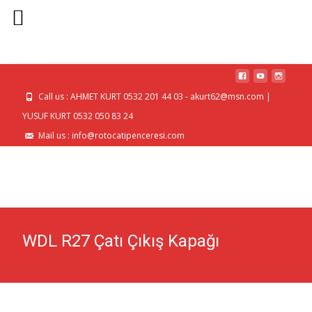
MENU
Call us : AHMET KURT 0532 201 44 03 - akurt62@msn.com |
YUSUF KURT 0532 050 83 24
Mail us : info@rotocatipenceresi.com
WDL R27 Çatı Çıkış Kapağı