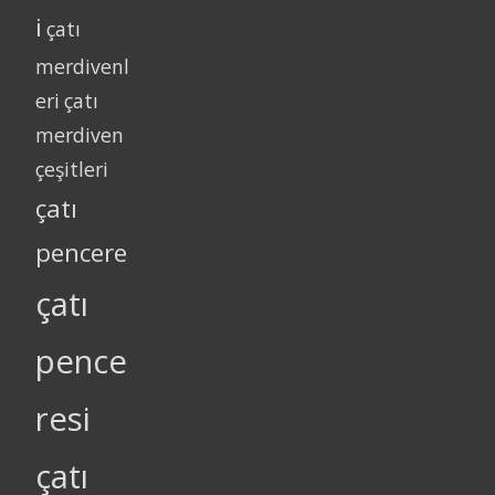
i
çatı
merdivenl
eri
çatı
merdiven
çeşitleri
çatı
pencere
çatı
pence
resi
çatı