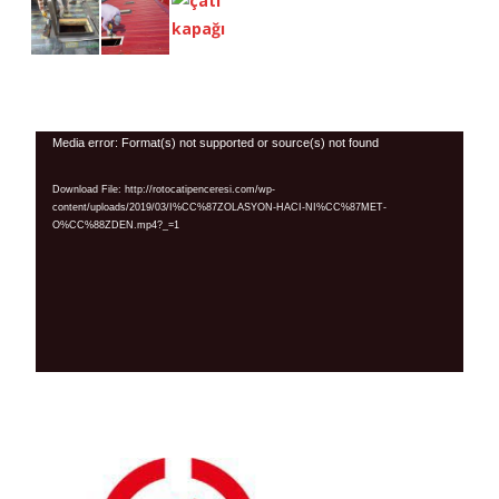
Video
Media error: Format(s) not supported or source(s) not found
Player
Download File: http://rotocatipenceresi.com/wp-
content/uploads/2019/03/I%CC%87ZOLASYON-HACI-NI%CC%87MET-
O%CC%88ZDEN.mp4?_=1