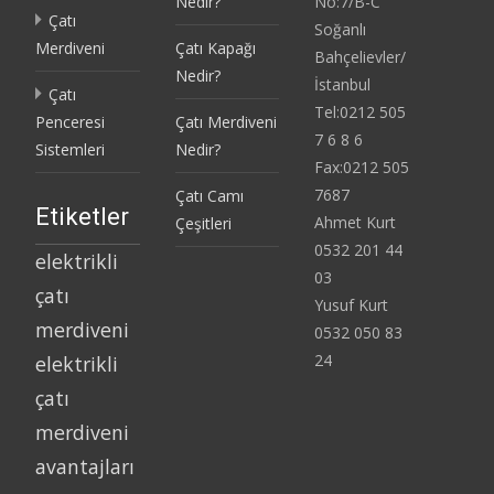
Nedir?
No:7/B-C
Çatı
Soğanlı
Merdiveni
Çatı Kapağı
Bahçelievler/
Nedir?
İstanbul
Çatı
Tel:0212 505
Penceresi
Çatı Merdiveni
7 6 8 6
Sistemleri
Nedir?
Fax:0212 505
7687
Çatı Camı
Etiketler
Ahmet Kurt
Çeşitleri
0532 201 44
elektrikli
03
çatı
Yusuf Kurt
merdiveni
0532 050 83
24
elektrikli
çatı
merdiveni
avantajları