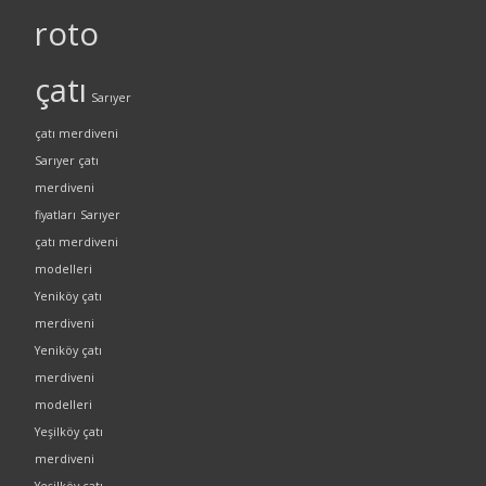
roto
çatı
Sarıyer
çatı merdiveni
Sarıyer çatı
merdiveni
fiyatları
Sarıyer
çatı merdiveni
modelleri
Yeniköy çatı
merdiveni
Yeniköy çatı
merdiveni
modelleri
Yeşilköy çatı
merdiveni
Yeşilköy çatı