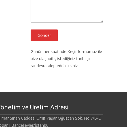
Günün her saatinde Keşif formumuz ile
bize ulaşabilir, istediğiniz tarih için
randevu talep edebilirsiniz.
önetim ve Üretim Adresi
imar Sinan Caddesi Ümit Yaşar Oğuzcan Sok. No:7/B-C
oğanlı Bahçelievler/İstanbul