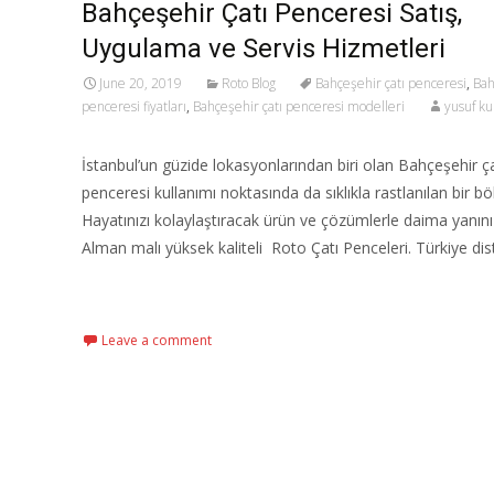
Bahçeşehir Çatı Penceresi Satış,
Uygulama ve Servis Hizmetleri
June 20, 2019
Roto Blog
Bahçeşehir çatı penceresi
,
Bah
penceresi fiyatları
,
Bahçeşehir çatı penceresi modelleri
yusuf ku
İstanbul’un güzide lokasyonlarından biri olan Bahçeşehir ça
penceresi kullanımı noktasında da sıklıkla rastlanılan bir bö
Hayatınızı kolaylaştıracak ürün ve çözümlerle daima yanın
Alman malı yüksek kaliteli Roto Çatı Penceleri. Türkiye dis
Read More…
Leave a comment