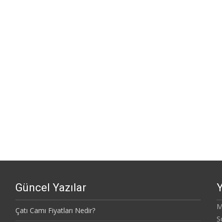
Güncel Yazılar
Y
M
Çatı Camı Fiyatları Nedir?
S