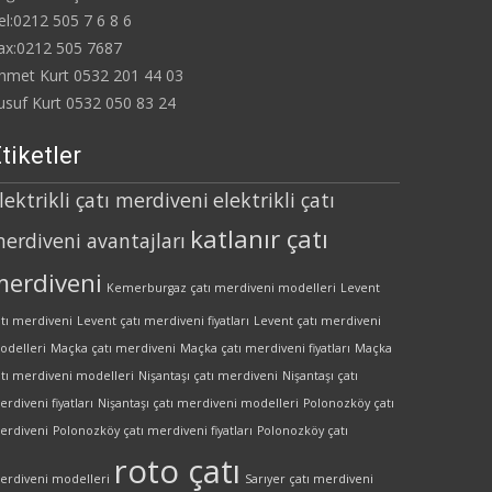
el:0212 505 7 6 8 6
ax:0212 505 7687
hmet Kurt 0532 201 44 03
usuf Kurt 0532 050 83 24
tiketler
lektrikli çatı merdiveni
elektrikli çatı
katlanır çatı
erdiveni avantajları
merdiveni
Kemerburgaz çatı merdiveni modelleri
Levent
atı merdiveni
Levent çatı merdiveni fiyatları
Levent çatı merdiveni
odelleri
Maçka çatı merdiveni
Maçka çatı merdiveni fiyatları
Maçka
atı merdiveni modelleri
Nişantaşı çatı merdiveni
Nişantaşı çatı
rdiveni fiyatları
Nişantaşı çatı merdiveni modelleri
Polonozköy çatı
erdiveni
Polonozköy çatı merdiveni fiyatları
Polonozköy çatı
roto çatı
erdiveni modelleri
Sarıyer çatı merdiveni