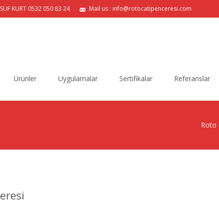
USUF KURT 0532 050 83 24
Mail us : info@rotocatipenceresi.com
Ürünler
Uygulamalar
Sertifikalar
Referanslar
Roto 
eresi