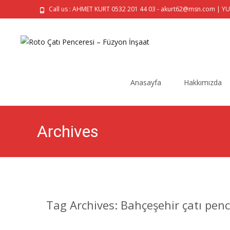
Call us : AHMET KURT 0532 201 44 03 - akurt62@msn.com | Y
Skip
to
Anasayfa
Hakkımızda
content
Archives
Tag Archives: Bahçeşehir çatı penc