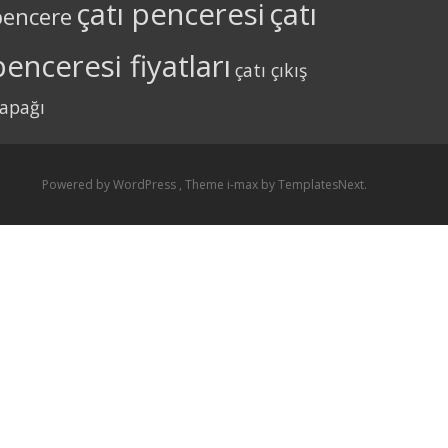
çatı penceresi
çatı
pencere
penceresi fiyatları
çatı çıkış
apağı
Powered by WordPress
, Theme
i-max
by TemplatesNext.