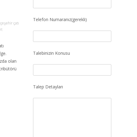
Telefon Numaranız(gerekli)
çeşehir çatı
rt
tı
Talebinizin Konusu
lge.
ızda olan
tribütörü
Talep Detayları