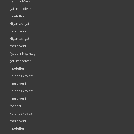
fiyatları
Maçka
çatı merdiveni
modelleri
Nişantaşı çatı
merdiveni
Nişantaşı çatı
merdiveni
fiyatları
Nişantaşı
çatı merdiveni
modelleri
Polonozköy çatı
merdiveni
Polonozköy çatı
merdiveni
fiyatları
Polonozköy çatı
merdiveni
modelleri