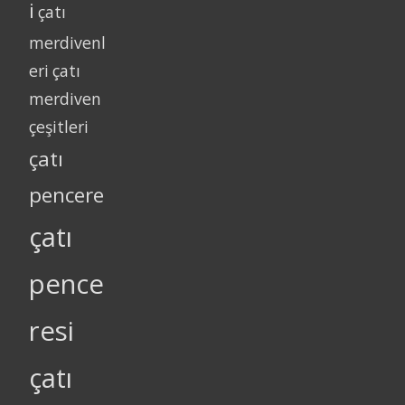
i
çatı
merdivenl
eri
çatı
merdiven
çeşitleri
çatı
pencere
çatı
pence
resi
çatı