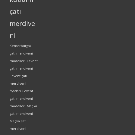
çatı
merdive
ni
Kemerburgaz
çatı merdiveni
modelleri
Levent
çatı merdiveni
Levent çatı
merdiveni
fiyatları
Levent
çatı merdiveni
modelleri
Maçka
çatı merdiveni
Maçka çatı
merdiveni