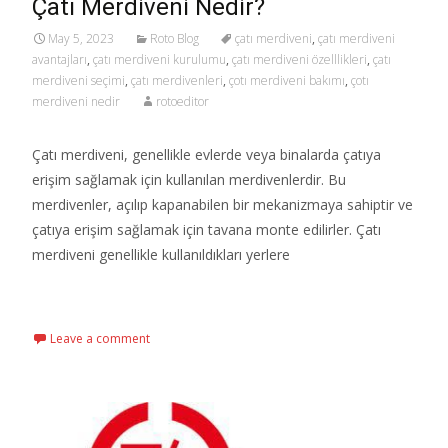
Çatı Merdiveni Nedir?
May 5, 2023
Roto Blog
çatı merdiveni
,
çatı merdiveni
avantajları
,
çatı merdiveni kurulumu
,
çatı merdiveni özelllikleri
,
çatı
merdiveni seçimi
,
çatı merdivenleri
,
çotı merdiveni bakımı
,
çotı
merdiveni nedir
rotoeditor
Çatı merdiveni, genellikle evlerde veya binalarda çatıya
erişim sağlamak için kullanılan merdivenlerdir. Bu
merdivenler, açılıp kapanabilen bir mekanizmaya sahiptir ve
çatıya erişim sağlamak için tavana monte edilirler. Çatı
merdiveni genellikle kullanıldıkları yerlere
Read More…
Leave a comment