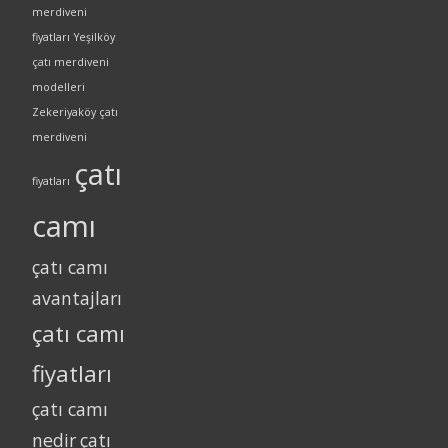
merdiveni
fiyatları
Yeşilköy
çatı merdiveni
modelleri
Zekeriyaköy çatı
merdiveni
çatı
fiyatları
camı
çatı camı
avantajları
çatı camı
fiyatları
çatı camı
nedir
çatı