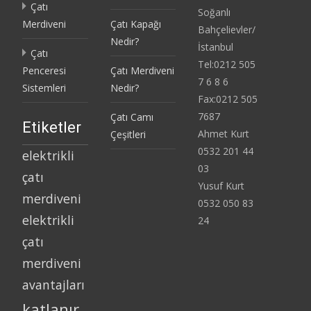
Çatı
Soğanlı
Merdiveni
Çatı Kapağı
Bahçelievler/
Nedir?
İstanbul
Çatı
Tel:0212 505
Penceresi
Çatı Merdiveni
7 6 8 6
Sistemleri
Nedir?
Fax:0212 505
7687
Çatı Camı
Etiketler
Ahmet Kurt
Çeşitleri
0532 201 44
elektrikli
03
çatı
Yusuf Kurt
merdiveni
0532 050 83
elektrikli
24
çatı
merdiveni
avantajları
katlanır