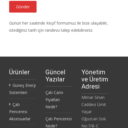
Günün her saatinde Keşif formumuz ile bize ulaşabilir,
istediğiniz tarih için randevu talep edebilirsiniz.
Ürünler
Güncel
Yönetim
Yazılar
ve Üretim
Güneş Enerji
Adresi
Sistemleri
Çatı Camı
Mimar Sinan
Fiyatları
Çatı
Caddesi Ümit
Nedir?
Penceresi
Yaşar
Aksesuarlar
Çatı Penceresi
Oğuzcan Sok.
Nedir?
No:7/B-C