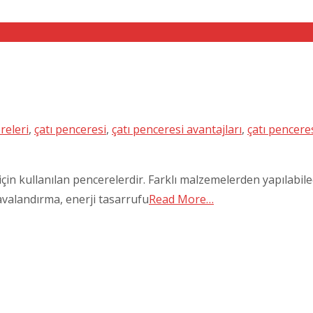
releri
,
çatı penceresi
,
çatı penceresi avantajları
,
çatı pencere
in kullanılan pencerelerdir. Farklı malzemelerden yapılabilecek
havalandırma, enerji tasarrufu
Read More…