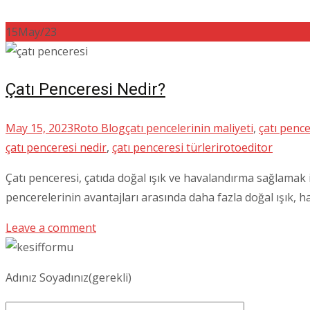
15
May/23
Çatı Penceresi Nedir?
May 15, 2023
Roto Blog
çatı pencelerinin maliyeti
,
çatı pence
çatı penceresi nedir
,
çatı penceresi türleri
rotoeditor
Çatı penceresi, çatıda doğal ışık ve havalandırma sağlamak iç
pencerelerinin avantajları arasında daha fazla doğal ışık, 
Leave a comment
Adınız Soyadınız(gerekli)