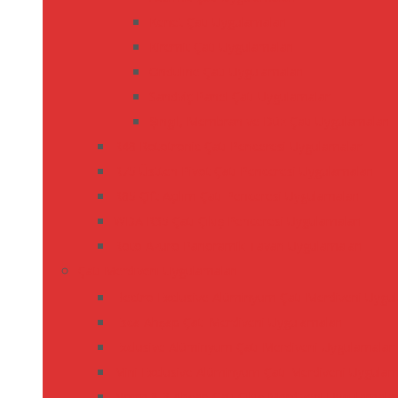
Kenet Çatı Uygulamaları
Kiremit Çatı Uygulamaları
Onduline Çatı Uygulamaları
Sandviç Panel Çatı Uygulamaları
Şıngıl, Membran ve Düz Çatı Uygulamaları
R48 Rototronic Çatı Penceresi Uygulamaları
R75 Üstten Pivot Çatı Penceresi Uygulamaları
R85 Çift Açılım Çatı Penceresi Uygulamaları
WDA R35 Çatı Çıkış Penceresi Uygulamaları
Roto Azuro Panoramik Tavan Uygulamaları
Çatı Merdiveni Uygulamaları
Electro Exclusive Alüminyum Çatı Merdiveni Uygu
Esca Ahşap Çatı Merdiveni Uygulamaları
Exclusive Alüminyum Çatı Merdiveni Uygulamaları
Mini Exclusive Alüminyum Çatı Merdiveni Uygulam
Norm 8-3 Ahşap Çatı Çıkış Merdiveni Uygulamalar