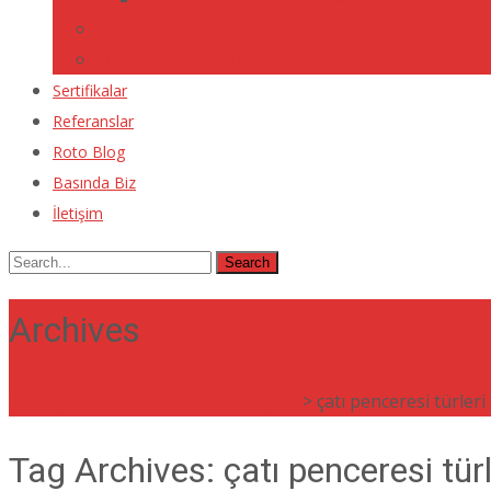
Çatı Çıkış Kapağı Uygulamaları
Motor, Perde, Panjur Sineklik Uygulamaları
Sertifikalar
Referanslar
Roto Blog
Basında Biz
İletişim
Search
for:
Archives
Roto Çatı Penceresi - Füzyon İnşaat
>
çatı penceresi türleri
Tag Archives: çatı penceresi türl