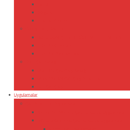
Panjur
Gölgelik
Elektrikli Kontrol
Güneş Enerji Sistemleri
ROTO GÜNEŞ ENERJİ SİSTEMİ İLE HEM EVİNİZİ
Roto Photovoltaik
Roto Pur Photovoltaik
Roto Çatı Kapağı
WDL R27 Çatı Çıkış Kapağı
WDA R35 H/K Çatı Çıkış Penceresi
Düz Çatı Çıkışı
Uygulamalar
Çatı Penceresi Uygulamaları
i8 Comfort Motorlu Çatı Penceresi Uygulamaları
R45 Ortadan Pivot Çatı Penceresi Uygulamaları
Atermit Çatı Uygulamaları