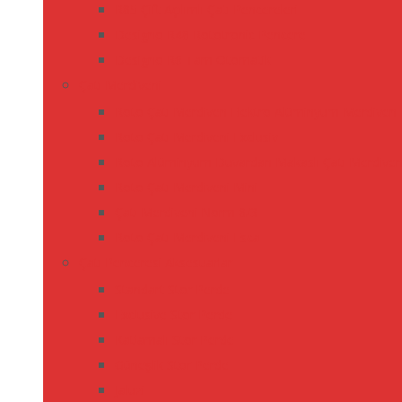
R85 Çift Açılımlı Çatı Pencereleri
Designo R48 Rototronic Pencere
Designo R6 Tam Otomatik
Çatı Merdiveni
Roto Çatı Merdiven Elektro Alüminyum Merdiven
Roto Çatı Merdiveni Exclusiv
Roto Alüminyum Duvardan Makaslı Çatı Merdiven
Roto Çatı Merdiveni Mini
Çatı Merdiveni Norm 8/3
Roto Çatı Merdiveni Esca
Çatı Penceresi Aksesuarlar
Standart Stor Perde
Exclusive Stor Perde
Katlamalı Stor Perde
Güneşlik Stor Perde
Jaluzi