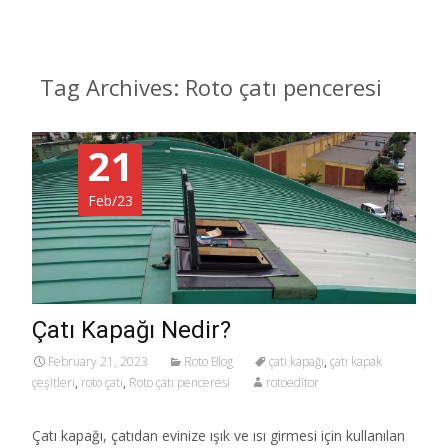
Tag Archives: Roto çatı penceresi
21
Feb/23
Çatı Kapağı Nedir?
February 21, 2023
Roto Blog
çatı kapağı
,
çatı kapak
çeşitleri
,
roto çatı
,
Roto çatı penceresi
rotoeditor
Çatı kapağı, çatıdan evinize ışık ve ısı girmesi için kullanılan