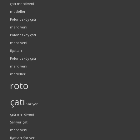
çatı merdiveni
modelleri
Polonozköy çatı
merdiveni
Polonozköy çatı
merdiveni
fiyatları
Polonozköy çatı
merdiveni
modelleri
roto
çatı
Sarıyer
çatı merdiveni
Sarıyer çatı
merdiveni
fiyatları
Sarıyer