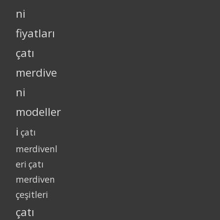
ni
fiyatları
çatı
merdive
ni
modeller
i
çatı
merdivenl
eri
çatı
merdiven
çeşitleri
çatı