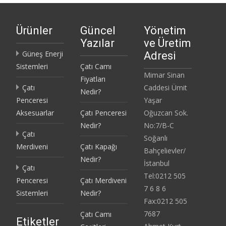
Ürünler
Güncel
Yönetim
Yazılar
ve Üretim
Güneş Enerji
Adresi
Sistemleri
Çatı Camı
Mimar Sinan
Fiyatları
Çatı
Caddesi Ümit
Nedir?
Penceresi
Yaşar
Aksesuarlar
Çatı Penceresi
Oğuzcan Sok.
Nedir?
No:7/B-C
Çatı
Soğanlı
Merdiveni
Çatı Kapağı
Bahçelievler/
Nedir?
İstanbul
Çatı
Tel:0212 505
Penceresi
Çatı Merdiveni
7 6 8 6
Sistemleri
Nedir?
Fax:0212 505
7687
Çatı Camı
Etiketler