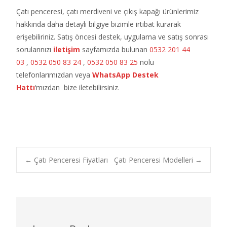
Çatı penceresi, çatı merdiveni ve çıkış kapağı ürünlerimiz
hakkında daha detaylı bilgiye bizimle irtibat kurarak
erişebiliriniz. Satış öncesi destek, uygulama ve satış sonrası
sorularınızı
iletişim
sayfamızda bulunan
0532 201 44
03
,
0532 050 83 24
,
0532 050 83 25
nolu
telefonlarımızdan veya
WhatsApp Destek
Hattı
‘mızdan bize iletebilirsiniz.
Post
←
Çatı Penceresi Fiyatları
Çatı Penceresi Modelleri
→
navigation