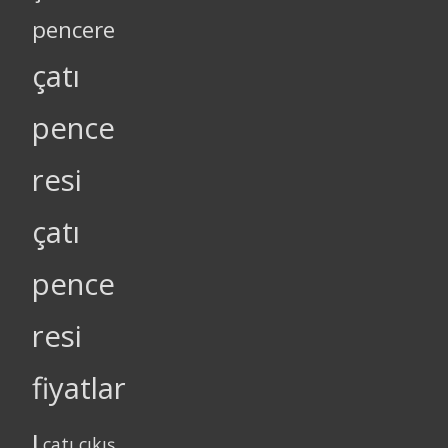
pencere
çatı
pence
resi
çatı
pence
resi
fiyatlar
ı
çatı çıkış