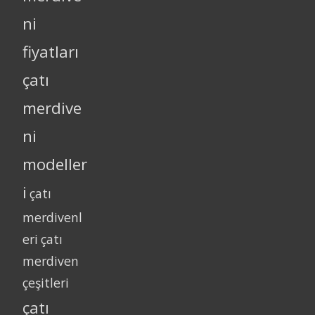
ni
fiyatları
çatı
merdive
ni
modeller
i
çatı
merdivenl
eri
çatı
merdiven
çeşitleri
çatı