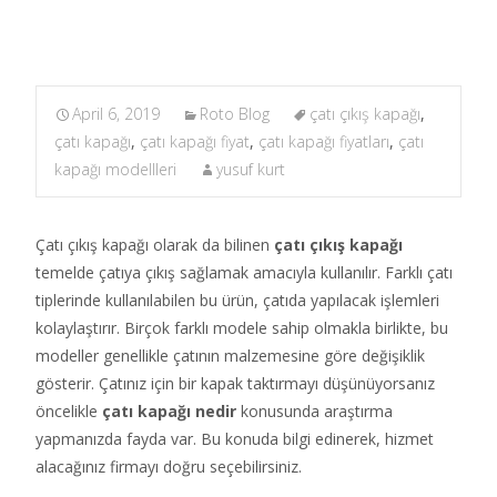
April 6, 2019
Roto Blog
çatı çıkış kapağı
,
çatı kapağı
,
çatı kapağı fiyat
,
çatı kapağı fiyatları
,
çatı
kapağı modellleri
yusuf kurt
Çatı çıkış kapağı olarak da bilinen
çatı çıkış kapağı
temelde çatıya çıkış sağlamak amacıyla kullanılır. Farklı çatı
tiplerinde kullanılabilen bu ürün, çatıda yapılacak işlemleri
kolaylaştırır. Birçok farklı modele sahip olmakla birlikte, bu
modeller genellikle çatının malzemesine göre değişiklik
gösterir. Çatınız için bir kapak taktırmayı düşünüyorsanız
öncelikle
çatı kapağı nedir
konusunda araştırma
yapmanızda fayda var. Bu konuda bilgi edinerek, hizmet
alacağınız firmayı doğru seçebilirsiniz.