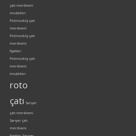
çatı merdiveni
modelleri
Polonozköy çatı
merdiveni
Polonozköy çatı
merdiveni
fiyatları
Polonozköy çatı
merdiveni
modelleri
roto
çatı
Sarıyer
çatı merdiveni
Sarıyer çatı
merdiveni
fiyatları
Sarıyer