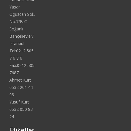
Yaşar
Oğuzcan Sok.
No:7/B-C
Soğanlı
Bahçelievler/
İstanbul
Tel:0212 505
7 6 8 6
Fax:0212 505
7687
Ahmet Kurt
0532 201 44
03
Yusuf Kurt
0532 050 83
24
Etiketler