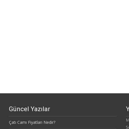
Güncel Yazılar
Y
M
Çatı Camı Fiyatları Nedir?
S