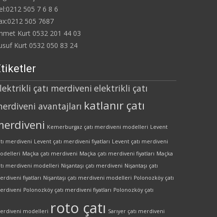
el:0212 505 7 6 8 6
ax:0212 505 7687
hmet Kurt 0532 201 44 03
usuf Kurt 0532 050 83 24
tiketler
lektrikli çatı merdiveni
elektrikli çatı
katlanır çatı
erdiveni avantajları
merdiveni
Kemerburgaz çatı merdiveni modelleri
Levent
atı merdiveni
Levent çatı merdiveni fiyatları
Levent çatı merdiveni
odelleri
Maçka çatı merdiveni
Maçka çatı merdiveni fiyatları
Maçka
atı merdiveni modelleri
Nişantaşı çatı merdiveni
Nişantaşı çatı
rdiveni fiyatları
Nişantaşı çatı merdiveni modelleri
Polonozköy çatı
erdiveni
Polonozköy çatı merdiveni fiyatları
Polonozköy çatı
roto çatı
erdiveni modelleri
Sarıyer çatı merdiveni