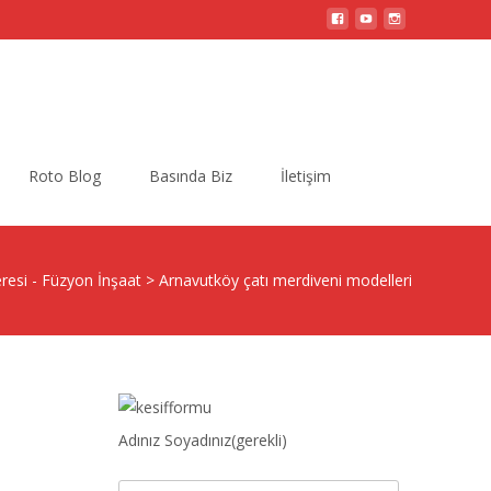
Search
Roto Blog
Basında Biz
İletişim
for:
resi - Füzyon İnşaat
>
Arnavutköy çatı merdiveni modelleri
Adınız Soyadınız(gerekli)