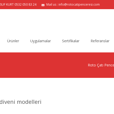
USUF KURT 0532 050 83 24
Mail us : info@rotocatipenceresi.com
Ürünler
Uygulamalar
Sertifikalar
Referanslar
Roto Çatı Pence
diveni modelleri