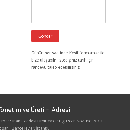
Günün her saatinde Keşif formumuz ile
bize ulaşabilir, istediğiniz tarih için
randevu talep edebilirsiniz.
önetim ve Üretim Adresi
imar Sinan Caddesi Ümit Yaşar Oğuzcan Sok. No:7/B-C
oğanlı Bahçelievler/İstanbul