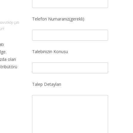
Telefon Numaranız(gerekli)
navutköy çatı
urt
atı
Talebinizin Konusu
lge.
ızda olan
stribütörü
Talep Detayları