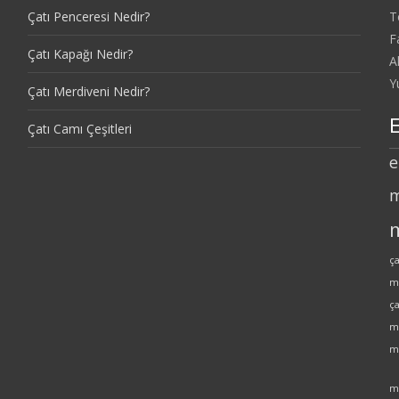
Çatı Penceresi Nedir?
T
F
Çatı Kapağı Nedir?
A
Y
Çatı Merdiveni Nedir?
E
Çatı Camı Çeşitleri
e
m
ç
m
ç
me
m
m