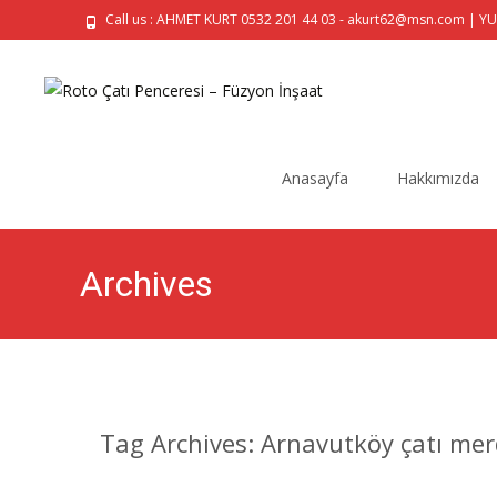
Call us : AHMET KURT 0532 201 44 03 - akurt62@msn.com | Y
Skip
to
Anasayfa
Hakkımızda
content
Archives
Tag Archives: Arnavutköy çatı mer