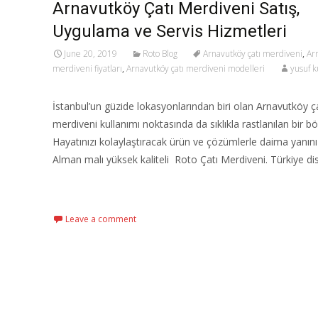
Arnavutköy Çatı Merdiveni Satış,
Uygulama ve Servis Hizmetleri
June 20, 2019
Roto Blog
Arnavutköy çatı merdiveni
,
Ar
merdiveni fiyatları
,
Arnavutköy çatı merdiveni modelleri
yusuf k
İstanbul’un güzide lokasyonlarından biri olan Arnavutköy ç
merdiveni kullanımı noktasında da sıklıkla rastlanılan bir bö
Hayatınızı kolaylaştıracak ürün ve çözümlerle daima yanın
Alman malı yüksek kaliteli Roto Çatı Merdiveni. Türkiye di
Read More…
Leave a comment