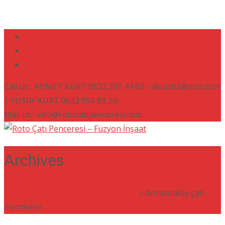
Call us : AHMET KURT 0532 201 44 03 - akurt62@msn.com
| YUSUF KURT 0532 050 83 24
Mail us : info@rotocatipenceresi.com
Archives
Roto Çatı Penceresi - Füzyon İnşaat
>
Arnavutköy çatı
merdiveni