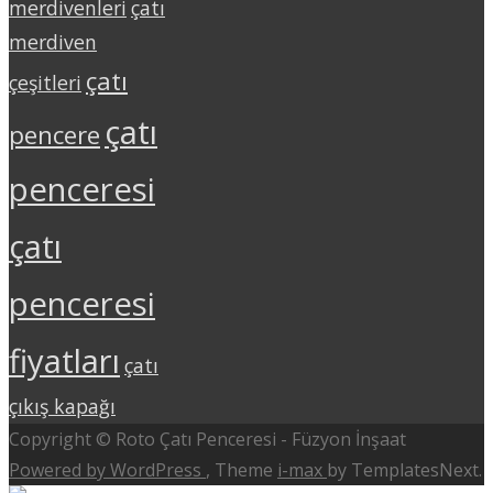
merdivenleri
çatı
merdiven
çatı
çeşitleri
çatı
pencere
penceresi
çatı
penceresi
fiyatları
çatı
çıkış kapağı
Copyright © Roto Çatı Penceresi - Füzyon İnşaat
Powered by WordPress
, Theme
i-max
by TemplatesNext.