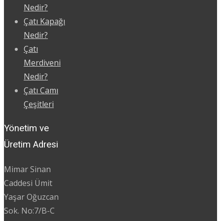
Nedir?
Çatı Kapağı
Nedir?
Çatı
Merdiveni
Nedir?
Çatı Camı
Çeşitleri
Yönetim ve
Üretim Adresi
Mimar Sinan
Caddesi Ümit
Yaşar Oğuzcan
Sok. No:7/B-C