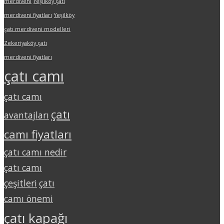
merdiveni
Yeşilköy çatı
merdiveni fiyatları
Yeşilköy
çatı merdiveni modelleri
Zekeriyaköy çatı
merdiveni fiyatları
çatı camı
çatı camı
çatı
avantajları
camı fiyatları
çatı camı nedir
çatı camı
çeşitleri
çatı
camı önemi
çatı kapağı