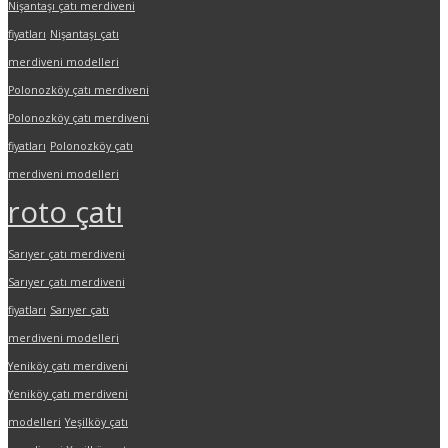
Nişantaşı çatı merdiveni
fiyatları
Nişantaşı çatı
merdiveni modelleri
Polonozköy çatı merdiveni
Polonozköy çatı merdiveni
fiyatları
Polonozköy çatı
merdiveni modelleri
roto çatı
Sarıyer çatı merdiveni
Sarıyer çatı merdiveni
fiyatları
Sarıyer çatı
merdiveni modelleri
Yeniköy çatı merdiveni
Yeniköy çatı merdiveni
modelleri
Yeşilköy çatı