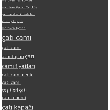
merdiveni
Yeşilköy çatı
merdiveni fiyatları
Yeşilköy
çatı merdiveni modelleri
Zekeriyaköy çatı
merdiveni fiyatları
çatı camı
çatı camı
çatı
avantajları
camı fiyatları
çatı camı nedir
çatı camı
çeşitleri
çatı
camı önemi
çatı kapağı