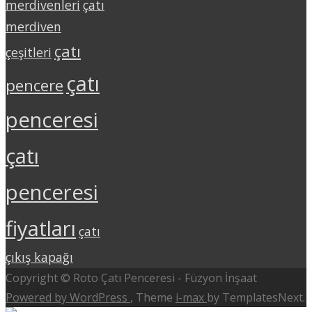
merdivenleri
çatı
merdiven
çatı
çeşitleri
çatı
pencere
penceresi
çatı
penceresi
fiyatları
çatı
çıkış kapağı
Copyright © Roto Çatı Penceresi - Füzyon İnşaat
Powered by WordPress
, Theme
i-max
by TemplatesNext.