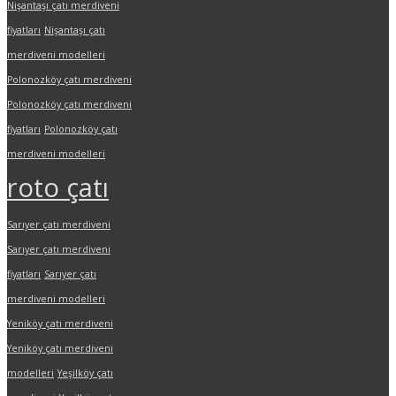
Nişantaşı çatı merdiveni
fiyatları
Nişantaşı çatı
merdiveni modelleri
Polonozköy çatı merdiveni
Polonozköy çatı merdiveni
fiyatları
Polonozköy çatı
merdiveni modelleri
roto çatı
Sarıyer çatı merdiveni
Sarıyer çatı merdiveni
fiyatları
Sarıyer çatı
merdiveni modelleri
Yeniköy çatı merdiveni
Yeniköy çatı merdiveni
modelleri
Yeşilköy çatı