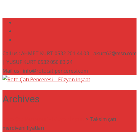
Call us : AHMET KURT 0532 201 44 03 - akurt62@msn.com
| YUSUF KURT 0532 050 83 24
Mail us : info@rotocatipenceresi.com
Archives
Roto Çatı Penceresi - Füzyon İnşaat
>
Taksim çatı
merdiveni fiyatları