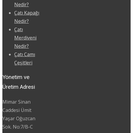
Nedir?
Çatı Kapağı
Nedir?
Çatı
Merdiveni
Nedir?
Çatı Camı
Çeşitleri
Yönetim ve
Üretim Adresi
Mimar Sinan
Caddesi Ümit
Yaşar Oğuzcan
Sok. No:7/B-C