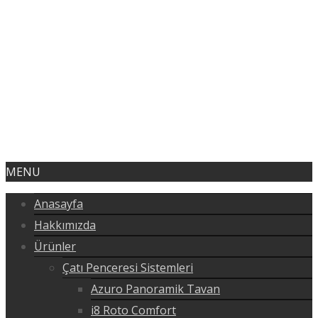
MENU
Anasayfa
Hakkımızda
Ürünler
Çatı Penceresi Sistemleri
Azuro Panoramik Tavan
i8 Roto Comfort