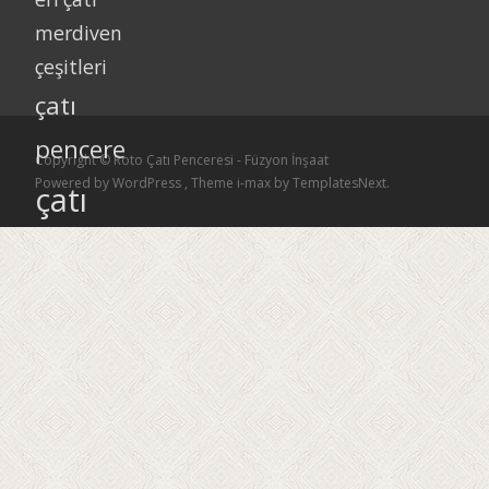
merdiven
çeşitleri
çatı
pencere
Copyright © Roto Çatı Penceresi - Füzyon İnşaat
Powered by WordPress
, Theme
i-max
by TemplatesNext.
çatı
pence
resi
çatı
pence
resi