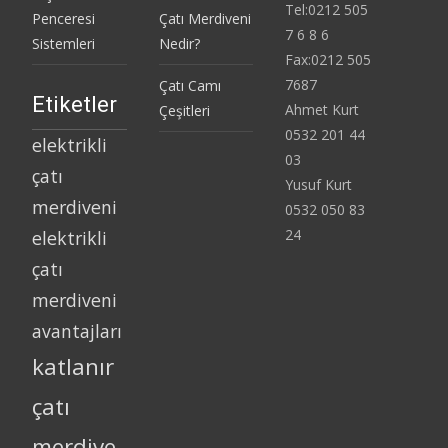
Tel:0212 505
Penceresi
Çatı Merdiveni
7 6 8 6
Sistemleri
Nedir?
Fax:0212 505
7687
Çatı Camı
Etiketler
Ahmet Kurt
Çeşitleri
0532 201 44
elektrikli
03
çatı
Yusuf Kurt
merdiveni
0532 050 83
24
elektrikli
çatı
merdiveni
avantajları
katlanır
çatı
merdive