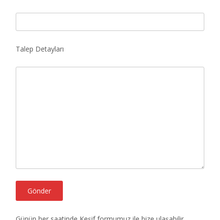
Talep Detayları
Günün her saatinde Keşif formumuz ile bize ulaşabilir,