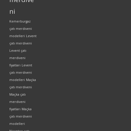
ni
Kemerburgaz
çatı merdiveni
modelleri
Levent
çatı merdiveni
Levent çatı
merdiveni
fiyatları
Levent
çatı merdiveni
modelleri
Maçka
çatı merdiveni
Maçka çatı
merdiveni
fiyatları
Maçka
çatı merdiveni
modelleri
Nişantaşı çatı