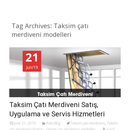
Tag Archives: Taksim çatı
merdiveni modelleri
21
Jun/19
Taksim Çatı Merdiveni Satış,
Uygulama ve Servis Hizmetleri
June 21, 2019
Roto Blog
Taksim çatı merdiveni
,
Taksim
çatı merdiveni fiyatları
,
Taksim çatı merdiveni modelleri
yusuf