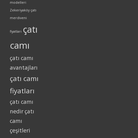
modelleri
Zekeriyaköy çatı
merdiveni
çatı
fiyatları
camı
çatı camı
avantajları
çatı camı
fiyatları
çatı camı
nedir
çatı
camı
çeşitleri